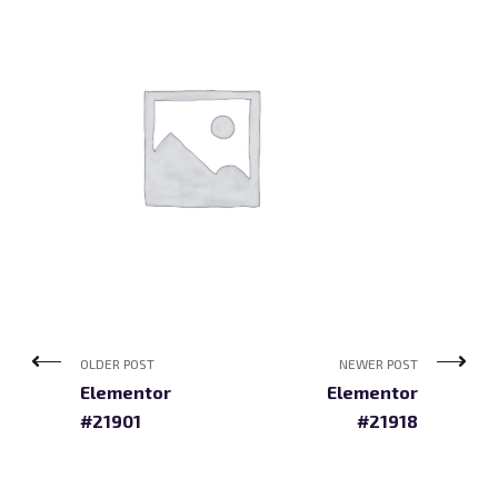
OLDER POST
NEWER POST
Elementor
Elementor
#21901
#21918